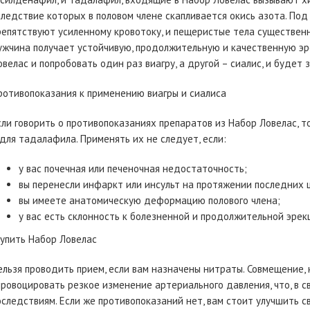
следствие которых в половом члене скапливается окись азота. По
репятствуют усиленному кровотоку, и пещеристые тела существенн
ужчина получает устойчивую, продолжительную и качественную эр
овелас и попробовать один раз виагру, а другой – сиалис, и будет 
ротивопоказания к применению виагры и сиалиса
сли говорить о противопоказаниях препаратов из Набор Ловелас, т
 для тадалафила. Применять их не следует, если:
у вас почечная или печеночная недостаточность;
вы перенесли инфаркт или инсульт на протяжении последних 
вы имеете анатомическую деформацию полового члена;
у вас есть склонность к болезненной и продолжительной эрек
упить Набор Ловелас
ельзя проводить прием, если вам назначены нитраты. Совмещение, 
провоцировать резкое изменение артериального давления, что, в с
оследствиям. Если же противопоказаний нет, вам стоит улучшить 