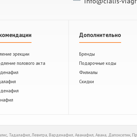
info@cialis-viag
комендации
Дополнительно
ление эрекции
Бренды
дление полового акта
Подарочные коды
лденафил
Филиалы
далафил
Скидки
рденафил
анафил
алис
,
Тадалафил
,
Левитра
,
Варденафил
,
Аванафил
,
Авана
,
Дапоксетин
,
Пр