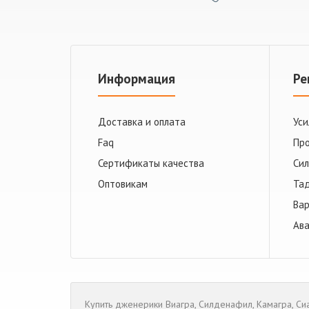
Информация
Ре
Доставка и оплата
Уси
Faq
Про
Сертификаты качества
Cи
Оптовикам
Та
Ва
Ав
Купить дженерики
Виагра
,
Cилденафил
,
Камагра
,
Си