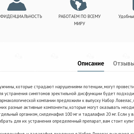
ФИДЕНЦИАЛЬНОСТЬ
РАБОТАЕМ ПО ВСЕМУ
Удобны
МИРУ
Описание
Отзывы
ужчины, которые страдают нарушениями потенции, могут провести
ля устранения симптомов эректильной дисфункции будет подходит
армакологической компании предложили к выпуску Набор Ловелас, в
 них разные активные компоненты, которые могут оказывать неоди
тдельный организм, силденафил 100 мг и тадалафил 20 мг. Если у в
ыбрать для их устранения определенный препарат, вам стоит купит
 силденафил, и тадалафил, входящие в Набор Ловелас вызывают хи