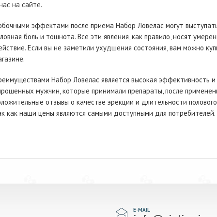
нас на сайте.
обочными эффектами после приема Набор Ловелас могут выступать 
оловная боль и тошнота. Все эти явления, как правило, носят уме
ействие. Если вы не заметили ухудшения состояния, вам можно куп
агазине.
реимуществами Набор Ловелас является высокая эффективность и б
прошенных мужчин, которые принимали препараты, после применен
оложительные отзывы о качестве эрекции и длительности полового 
ак как наши цены являются самыми доступными для потребителей.
E-MAIL