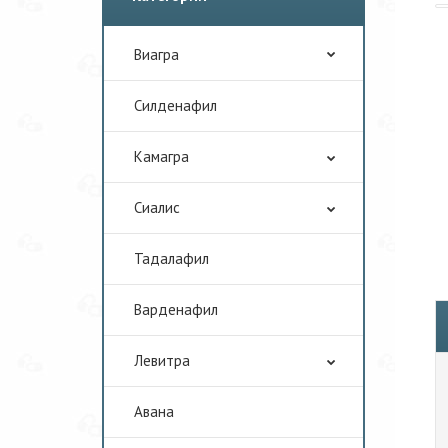
Виагра
Cилденафил
Камагра
Сиалис
Тадалафил
Варденафил
Левитра
Авана