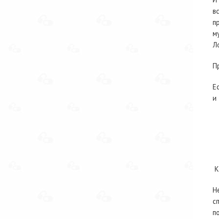
в
п
м
Л
П
Е
и
К
Н
с
п