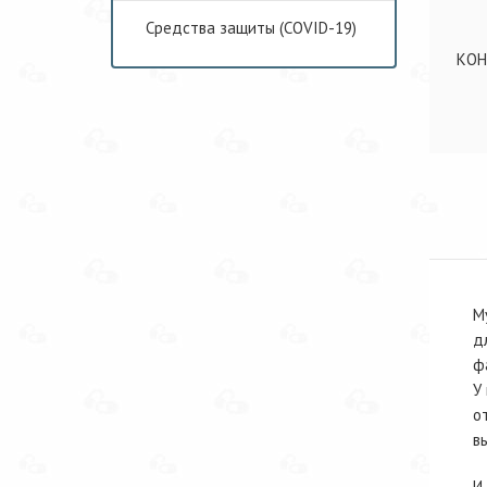
Средства защиты (COVID-19)
КОН
М
д
ф
У
о
в
И