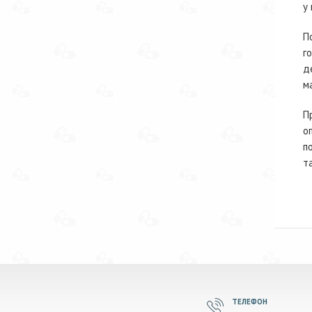
у 
П
г
д
м
П
о
п
т
ТЕЛЕФОН