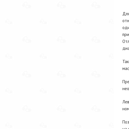
Для
отн
оди
при
Отл
диа
Так
мас
Пре
нео
Лев
ном
Поз
на 