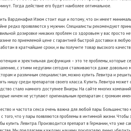
минут. Тогда действие его будет наиболее оптимальное.
ить Варденафил Изюм стоит еще и потому, что он имеет минимал
йне редко проявляются у мужчин. Специалисты рекомендуют приним
вильной дозировке никаких проблем со здоровьем у вас просто не
азине по приемлемой цене с гарантией быстрой доставки в любую
аботан в кратчайшие сроки, и вы получите товар высокого качеств
отенция и эректильная дисфункция – это те проблемы, которые с
алению, с этими недугами сегодня сталкиваются даже довольно м
торам и различным специалистам, можно купить Левитра и решить 
ять нишу среди препаратов своего класса. Купить Левитра может 
дство стало намного доступнее Виагры. На сайте многих компани
орые ничем не уступают оригинальным препаратам с громким имен
ество и частота секса очень важна для любой пары. Большинство
 с того, что у пары появляются проблемы в интимной жизни. Чтобы 
бы купить Левитра. Производится препарат в Германии, что уже са
естве. Мы предлагаем каждому нашему покупателю лично убедитьс