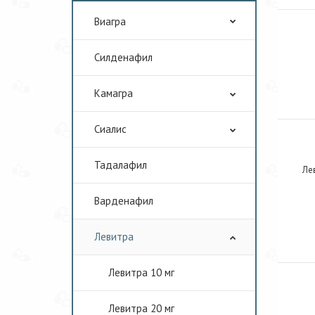
Виагра
Cилденафил
Камагра
Сиалис
Тадалафил
Лев
Варденафил
Левитра
Левитра 10 мг
Левитра 20 мг