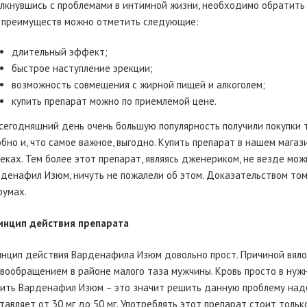
лкнувшись с проблемами в интимной жизни, необходимо обратить
 преимуществ можно отметить следующие:
длительный эффект;
быстрое наступление эрекции;
возможность совмещения с жирной пищей и алкоголем;
купить препарат можно по приемлемой цене.
сегодняшний день очень большую популярность получили покупки т
бно и, что самое важное, выгодно. Купить препарат в нашем магаз
еках. Тем более этот препарат, являясь дженериком, не везде можн
денафил Изюм, ничуть не пожалели об этом. Доказательством том
умах.
инцип действия препарата
нцип действия Варденафила Изюм довольно прост. Причиной вяло
вообращением в районе малого таза мужчины. Кровь просто в нужн
ить Варденафил Изюм – это значит решить данную проблему над
тавляет от 30 мг до 50 мг. Употреблять этот препарат стоит тольк