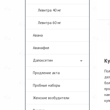
Левитра 40 мг
Левитра 60 мг
Авана
Аванафил
Ку
Дапоксетин
Пол
Продление акта
дел
бол
Пробные наборы
про
нам
Женские возбудители
куп