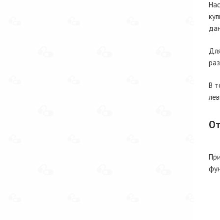
Нас
куп
дан
Для
раз
В т
лев
От
При
фун