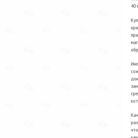
40 
Куп
кра
пра
маг
обр
Имп
сож
док
зан
сре
кот
Кач
раз
что
кач