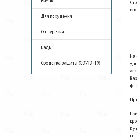
Вимакс
Сто
его
Для похудения
От курения
Бады
На 
Средства защиты (COVID-19)
удо
апт
Вар
фор
Пр
При
кро
Куп
сос