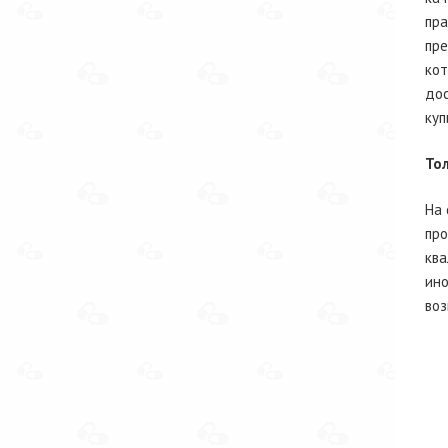
пра
пре
кот
дос
куп
То
На 
про
ква
ино
воз