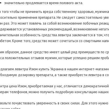
значительно продлевается время полового акта.
 того чтобы не причинить вреда собственному здоровью, мужчи
осительно применения препарата. Не следует самостоятельно уве
н раз. Это может повлечь за собой возникновение побочных реакци
держивается установленных рекомендаций, возникновение негати
ичительная особенность средства левитра заключается в том, чт
бетом. Кроме того, средство может сочетаться со спиртными напи
им образом, данное средство имеет целый ряд преимуществ по с
са положительных отзывов мужчин, которые успешно решили проб
длагаем левитра Изюм купить Украина в нашем интернет-магазин
бходимую дозировку препарата, а также приобрести левитра в со
итра цена Изюм, приобретаемая у нас, отличается демократично
ерам телефонов, можно получить подробную консультацию наших 
вольте почувствовать уверенность в своих силах. Для этого нужно
нашем сайте.