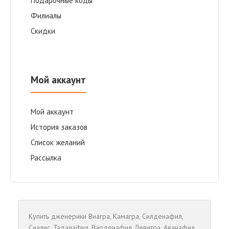
Подарочные коды
Филиалы
Скидки
Мой аккаунт
Мой аккаунт
История заказов
Список желаний
Рассылка
Купить дженерики
Виагра
,
Камагра
,
Cилденафил
,
Сиалис
,
Тадалафил
,
Варденафил
,
Левитра
,
Аванафил
,