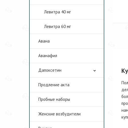
Левитра 40 мг
Левитра 60 мг
Авана
Аванафил
Ку
Дапоксетин
Пол
Продление акта
дел
бол
Пробные наборы
про
нам
Женские возбудители
куп