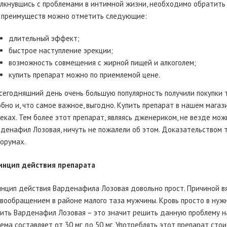
лкнувшись с проблемами в интимной жизни, необходимо обратить
 преимуществ можно отметить следующие:
длительный эффект;
быстрое наступление эрекции;
возможность совмещения с жирной пищей и алкоголем;
купить препарат можно по приемлемой цене.
сегодняшний день очень большую популярность получили покупки т
бно и, что самое важное, выгодно. Купить препарат в нашем магаз
еках. Тем более этот препарат, являясь дженериком, не везде можн
денафил Лозовая, ничуть не пожалели об этом. Доказательством 
орумах.
инцип действия препарата
нцип действия Варденафила Лозовая довольно прост. Причиной в
вообращением в районе малого таза мужчины. Кровь просто в нужн
ить Варденафил Лозовая – это значит решить данную проблему н
ема составляет от 30 мг до 50 мг. Употреблять этот препарат сто