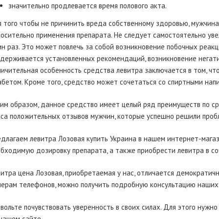
значительно продлевается время полового акта.
 того чтобы не причинить вреда собственному здоровью, мужчи
осительно применения препарата. Не следует самостоятельно уве
н раз. Это может повлечь за собой возникновение побочных реакци
держивается установленных рекомендаций, возникновение негати
ичительная особенность средства левитра заключается в том, чт
бетом. Кроме того, средство может сочетаться со спиртными напи
им образом, данное средство имеет целый ряд преимуществ по с
са положительных отзывов мужчин, которые успешно решили проб
длагаем левитра Лозовая купить Украина в нашем интернет-магаз
бходимую дозировку препарата, а также приобрести левитра в со
итра цена Лозовая, приобретаемая у нас, отличается демократич
ерам телефонов, можно получить подробную консультацию наших 
вольте почувствовать уверенность в своих силах. Для этого нужно
нашем сайте.