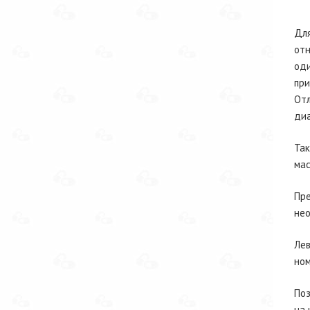
Для
отн
оди
при
Отл
диа
Так
мас
Пре
нео
Лев
ном
Поз
на 