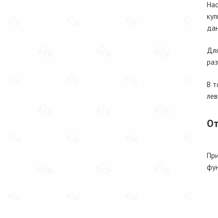
Нас
куп
дан
Для
раз
В т
лев
От
При
фун