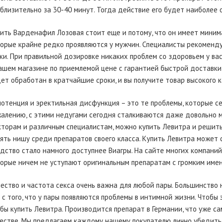
близительно за 30-40 минут. Тогда действие его будет наиболее 
ить Варденафил Лозовая стоит еще и потому, что он имеет миним
орые крайне редко проявляются у мужчин. Специалисты рекоменду
ки. При правильной дозировке никаких проблем со здоровьем у ва
ашем магазине по приемлемой цене с гарантией быстрой доставки
ет обработан в кратчайшие сроки, и вы получите товар высокого к
отенция и эректильная дисфункция – это те проблемы, которые с
алению, с этими недугами сегодня сталкиваются даже довольно м
торам и различным специалистам, можно купить Левитра и решить 
ять нишу среди препаратов своего класса. Купить Левитра может 
дство стало намного доступнее Виагры. На сайте многих компани
орые ничем не уступают оригинальным препаратам с громким имен
ество и частота секса очень важна для любой пары. Большинство
 с того, что у пары появляются проблемы в интимной жизни. Чтобы 
бы купить Левитра. Производится препарат в Германии, что уже са
естве. Мы предлагаем каждому нашему покупателю лично убедитьс