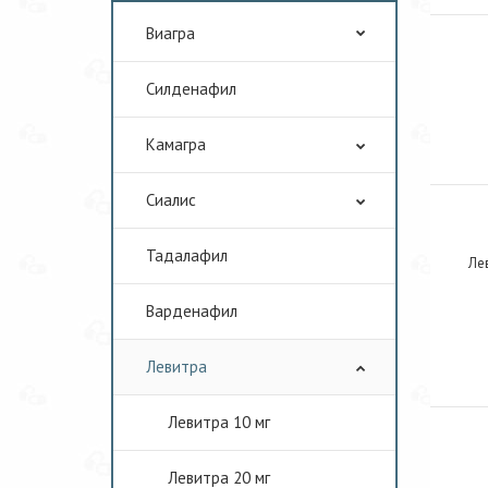
Виагра
Cилденафил
Камагра
Сиалис
Тадалафил
Лев
Варденафил
Левитра
Левитра 10 мг
Левитра 20 мг