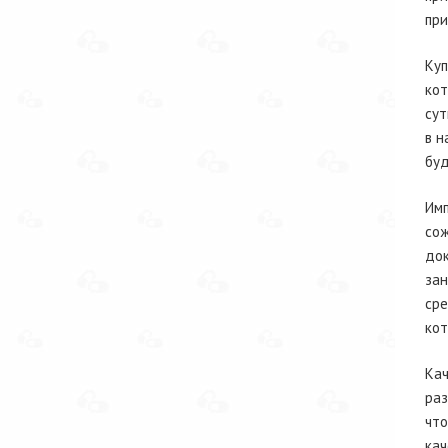
при
Куп
кот
сут
в н
буд
Имп
сож
док
зан
сре
кот
Кач
раз
что
кач