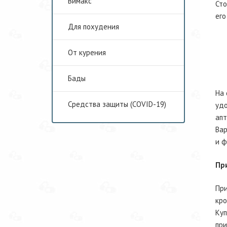
Вимакс
Сто
его
Для похудения
От курения
Бады
На 
Средства защиты (COVID-19)
удо
апт
Вар
и ф
Пр
При
кро
Куп
при