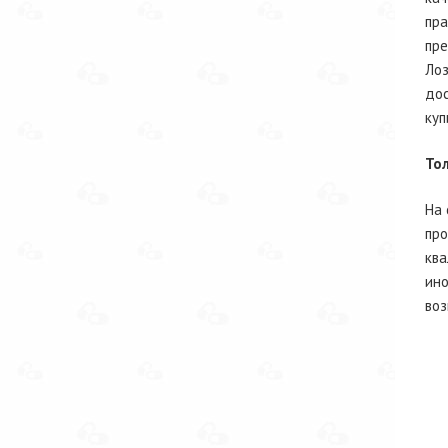
пра
пре
Лоз
дос
куп
То
На 
про
ква
ино
воз