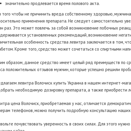
значительно продлевается время полового акта.
 того чтобы не причинить вреда собственному здоровью, мужчи
осительно применения препарата. Не следует самостоятельно уве
н раз. Это может повлечь за собой возникновение побочных реакци
держивается установленных рекомендаций, возникновение негати
ичительная особенность средства левитра заключается в том, чт
бетом. Кроме того, средство может сочетаться со спиртными напи
им образом, данное средство имеет целый ряд преимуществ по с
са положительных отзывов мужчин, которые успешно решили проб
длагаем левитра Волочиск купить Украина в нашем интернет-мага
обрать необходимую дозировку препарата, а также приобрести л
итра цена Волочиск, приобретаемая у нас, отличается демократи
ерам телефонов, можно получить подробную консультацию наших 
вольте почувствовать уверенность в своих силах. Для этого нужно
нашем сайте.