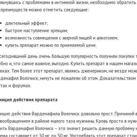
лкнувшись с проблемами в интимной жизни, необходимо обратить
 преимуществ можно отметить следующие:
длительный эффект;
быстрое наступление эрекции;
возможность совмещения с жирной пищей и алкоголем;
купить препарат можно по приемлемой цене.
сегодняшний день очень большую популярность получили покупки т
бно и, что самое важное, выгодно. Купить препарат в нашем магаз
еках. Тем более этот препарат, являясь дженериком, не везде можн
денафил Волочиск, ничуть не пожалели об этом. Доказательством
тах и форумах.
инцип действия препарата
нцип действия Варденафила Волочиск довольно прост. Причиной 
вообращением в районе малого таза мужчины. Кровь просто в нужн
ить Варденафил Волочиск – это значит решить данную проблему 
ема составляет от 30 мг до 50 мг. Употреблять этот препарат сто