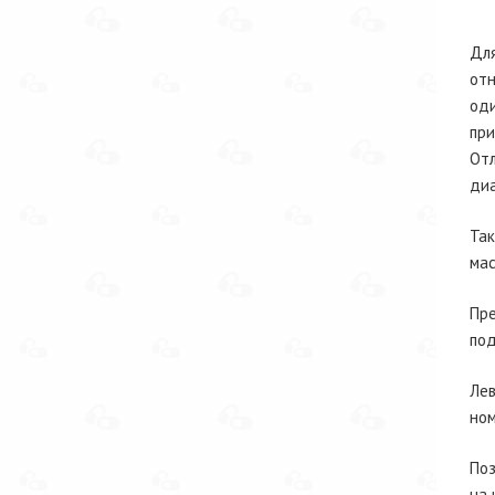
Для
отн
оди
при
Отл
диа
Так
мас
Пре
под
Лев
ном
Поз
на 