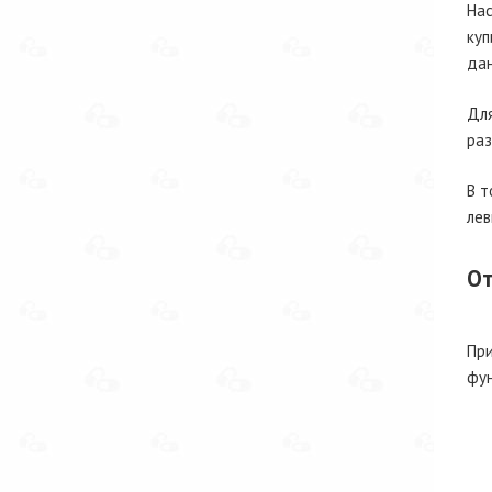
Нас
куп
дан
Для
раз
В т
лев
От
При
фун