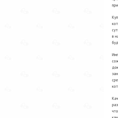
при
Куп
кот
сут
в н
буд
Имп
сож
док
зан
сре
кот
Кач
раз
что
кач