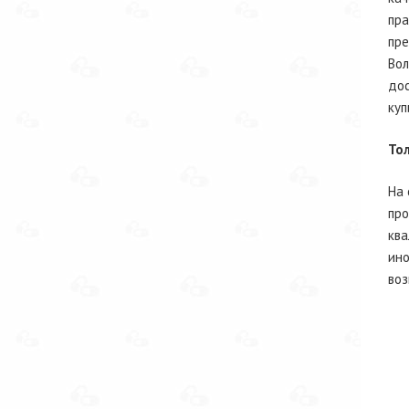
пра
пре
Вол
дос
куп
То
На 
про
ква
ино
воз