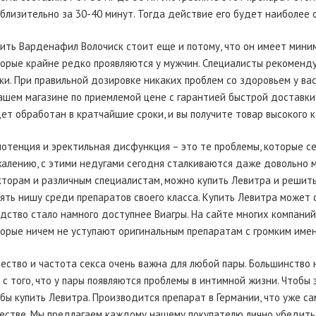
близительно за 30-40 минут. Тогда действие его будет наиболее 
ить Варденафил Волочиск стоит еще и потому, что он имеет мини
орые крайне редко проявляются у мужчин. Специалисты рекоменду
ки. При правильной дозировке никаких проблем со здоровьем у ва
ашем магазине по приемлемой цене с гарантией быстрой доставки
ет обработан в кратчайшие сроки, и вы получите товар высокого к
отенция и эректильная дисфункция – это те проблемы, которые с
алению, с этими недугами сегодня сталкиваются даже довольно м
торам и различным специалистам, можно купить Левитра и решить 
ять нишу среди препаратов своего класса. Купить Левитра может 
дство стало намного доступнее Виагры. На сайте многих компани
орые ничем не уступают оригинальным препаратам с громким имен
ество и частота секса очень важна для любой пары. Большинство
 с того, что у пары появляются проблемы в интимной жизни. Чтобы 
бы купить Левитра. Производится препарат в Германии, что уже са
естве. Мы предлагаем каждому нашему покупателю лично убедитьс