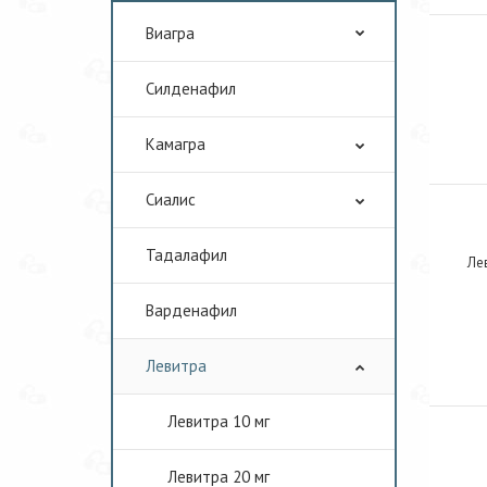
Виагра
Cилденафил
Камагра
Сиалис
Тадалафил
Лев
Варденафил
Левитра
Левитра 10 мг
Левитра 20 мг