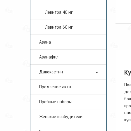
Левитра 40 мг
Левитра 60 мг
Авана
Аванафил
Ку
Дапоксетин
Пол
Продление акта
дел
бол
Пробные наборы
про
нам
Женские возбудители
куп