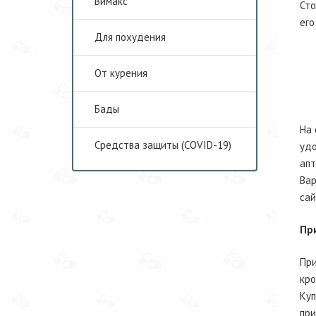
Вимакс
Сто
его
Для похудения
От курения
Бады
На 
Средства защиты (COVID-19)
удо
апт
Вар
сай
Пр
При
кро
Куп
при