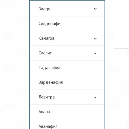
Виагра
Cилденафил
Камагра
Сиалис
Тадалафил
Варденафил
Левитра
Авана
Аванафил